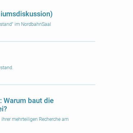
diumsdiskussion)
rstand" im NordbahnSaal
rstand.
: Warum baut die
ei?
 ihrer mehrteiligen Recherche am