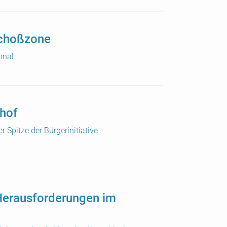
schoßzone
hnal
nhof
 Spitze der Bürgerinitiative
Herausforderungen im