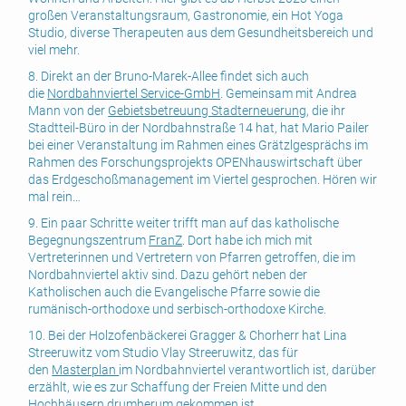
großen Veranstaltungsraum, Gastronomie, ein Hot Yoga
Studio, diverse Therapeuten aus dem Gesundheitsbereich und
viel mehr.
8. Direkt an der Bruno-Marek-Allee findet sich auch
die
Nordbahnviertel Service-GmbH
. Gemeinsam mit Andrea
Mann von der
Gebietsbetreuung Stadterneuerung
, die ihr
Stadtteil-Büro in der Nordbahnstraße 14 hat, hat Mario Pailer
bei einer Veranstaltung im Rahmen eines Grätzlgesprächs im
Rahmen des Forschungsprojekts OPENhauswirtschaft über
das Erdgeschoßmanagement im Viertel gesprochen. Hören wir
mal rein…
9. Ein paar Schritte weiter trifft man auf das katholische
Begegnungszentrum
FranZ
. Dort habe ich mich mit
Vertreterinnen und Vertretern von Pfarren getroffen, die im
Nordbahnviertel aktiv sind. Dazu gehört neben der
Katholischen auch die Evangelische Pfarre sowie die
rumänisch-orthodoxe und serbisch-orthodoxe Kirche.
10. Bei der Holzofenbäckerei Gragger & Chorherr hat Lina
Streeruwitz vom Studio Vlay Streeruwitz, das für
den
Masterplan
im Nordbahnviertel verantwortlich ist, darüber
erzählt, wie es zur Schaffung der Freien Mitte und den
Hochhäusern drumherum gekommen ist.