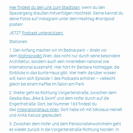
Hier findest du den Link zum Stadtplan
, wenn du den
Spaziergang draußen mitverfolgen möchtest. Gerne kannst du
deine Fotos auf Instagram unter dem Hashtag #nordpost
posten!
JETZT
Podcast unterstützen!
Stationen:
1. Den Anfang machen wir im Bednarpark – direkt vor
dem
Wohnprojekt
Wien, das nicht nur durch seine besondere
Architektur, sondern auch sein Innenleben national wie
international ausstrahlt. Hier hört ihr Barbara Nothegger, die
Einblicke in das bunte Haus gibt. Wer mehr darüber wissen
will, kann sich Episode 1 des Podcasts anhören – vielleicht
gleich bei einem Kaffee im Salon am Park.
2. Weiter geht es Richtung Vorgartenstraße, zwischen dem
Gesiba-Bau „Bike & Swim“ und dem Hofer durch auf die
Engerthstraße. Dort, bei Nummer 163 findest du
das
Integrationshaus Wien
. Dort habe ich mit Nikolaus Heinelt
und Anita Kaluza geplaudert.
3. Zwischen dem Hofer und dem Pensionistenwohnheim geht
es wieder zurück in die Vorgartenstraße Richtung Norden. In