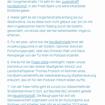
der Vorgartenstraße 116 seht ihr den
Jugendtreff
Nordbahnhof,
in den Friedl Sperk und seine Mitarbeiter
Einblicke geben.
4. Weiter geht es die Vorgartenstraße entlang bis zur
Stadtwildnis. Als es diese noch nicht gebaut war, bin ich mit
dem Vogelexperten Martin Riesing durch die Gstättn
gewandert, um etwas über die hier beheimateten Vögel zu
erfahren…
5. Für ein paar Jahre war die
Nordbahnhalle
einer der
Anziehungspunkte in der Gstättn. Dahinter stand ein
Forschungsprojekt, über das Christian Peer und Mara
Reinsperger von der TU Wien im Podcast erzählen.
6. Wie es mit der
Freien Mitte
weitergeht, haben Ursula
Dominikus von den Wiener Stadtgärten (MA42) und
Landschaftsplaner Thomas Proksch im Rahmen eines
Nordbahnvierteltreffs der Gebietsbetreuung Stadterneuerung
erläutert, das ich für den Podcast mitschneiden durfte.
7. Von der freien Mitte geht es zurück zur Gleisschleife der
Straßenbahnlinie O. Dort, auf Baufeld 6b2, entsteht gerade
die
HausWirtschaft
. Die Baugruppe hat sich als
Genossenschaft organisiert und ist ein Nutzungsmix aus
Wohnen und Arbeiten. Hier gibt es ab Herbst 2023 einen